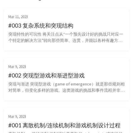
Mar 11, 2023
#003 复杂系统和突现结构
突现特性的可玩性 将关注点从“一个预先设计好的挑战只对应一
个特定的解决方法”转向那些简单、连贯，并能以各种有趣方式
任意组合的机制，即使会造成一些奇怪的后果 任天堂 注意机制
的一致性（火箭弹能消灭强大的敌人却无法破坏一扇薄木板
门），不要纠结写实性 复杂系统（complex systems） 复杂系统
指系统由许多部分组成，这些组成单个来看一般都很容易理解，
Mar 9, 2023
也容易模拟出来，但...
#002 突现型游戏和渐进型游戏
突现与渐进 突现型游戏（game of emergence）就是那些规则相
对简单，但变化多样的游戏。这类游戏的挑战和事件流程并非事
先安排好，而是在游戏进行的过程中显现出来的 渐进型游戏
（game of emergence）则提供许多预先设计好的挑战，设计师
会通过精巧的关卡设计来依序排列这些挑战 用渐进型制作游戏
的总体流程，用突现型制作机制、事件、多种解决方法 大...
Mar 9, 2023
#001 离散机制/连续机制和游戏机制设计过程