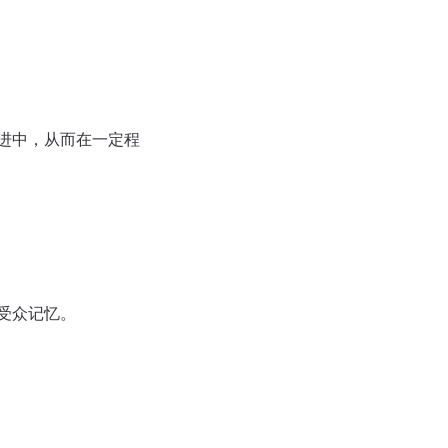
收益逻辑
二维模型
层化模型
同心圆模型
进中，从而在一定程
受众记忆。