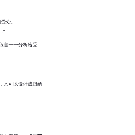
的受众。
…”
危害一一分析给受
，又可以设计成归纳